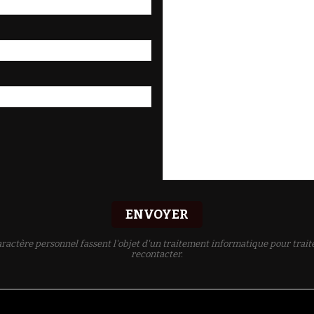
ENVOYER
ractère personnel fassent l'objet d'un traitement informatique pour trait
recontacter.